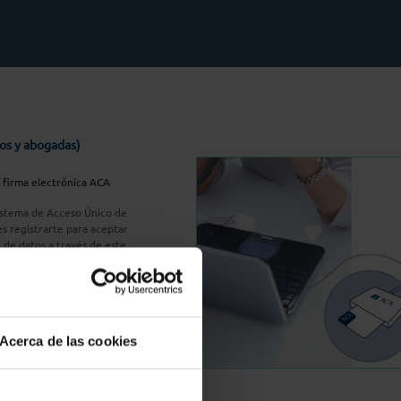
os y abogadas)
u firma electrónica ACA
Sistema de Acceso Único de
s registrarte para aceptar
n de datos a través de este
do
aquí
A Plus
Acerca de las cookies