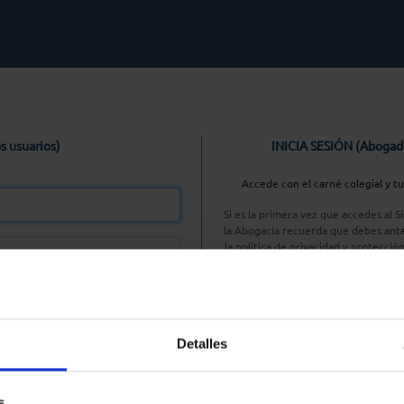
s usuarios)
INICIA SESIÓN (Abogad
Accede con el carné colegial y t
Si es la primera vez que accedes al 
la Abogacía recuerda que debes ante
la política de privacidad y protecció
enlace, pulsan
Entrar con AC
Detalles
aseña
s