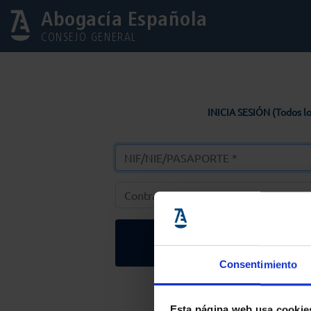
Abogacía Española
CONSEJO GENERAL
INICIA SESIÓN (Todos lo
Entrar
Consentimiento
Solicitar Contr
Esta página web usa cookie