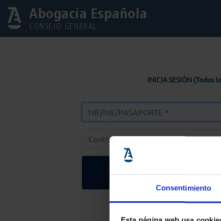
Abogacía Española
CONSEJO GENERAL
INICIA SESIÓN (Todos lo
Entrar
Consentimiento
Solicitar Contr
Esta página web usa cookie