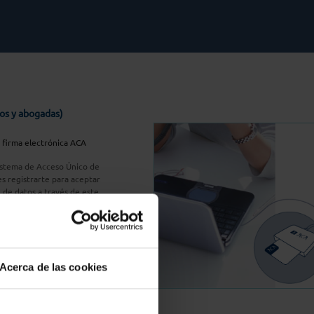
os y abogadas)
u firma electrónica ACA
Sistema de Acceso Único de
s registrarte para aceptar
n de datos a través de este
do
aquí
A Plus
Acerca de las cookies