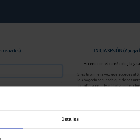
s usuarios)
INICIA SESIÓN (Abogad
Accede con el carné colegial y t
Si es la primera vez que accedes al 
la Abogacía recuerda que debes ante
la política de privacidad y protecció
enlace, pulsan
Entrar con AC
Detalles
aseña
s