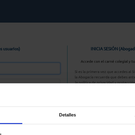
s usuarios)
INICIA SESIÓN (Abogad
Accede con el carné colegial y t
Si es la primera vez que accedes al 
la Abogacía recuerda que debes ante
la política de privacidad y protecció
enlace, pulsan
Entrar con AC
Detalles
aseña
s