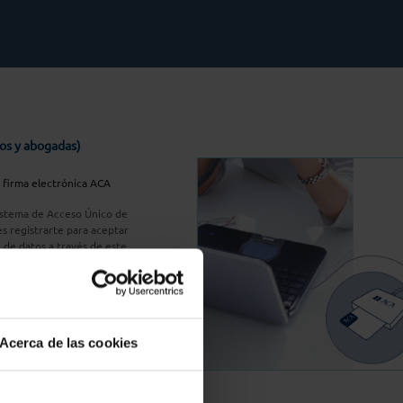
os y abogadas)
u firma electrónica ACA
Sistema de Acceso Único de
s registrarte para aceptar
n de datos a través de este
do
aquí
A Plus
Acerca de las cookies