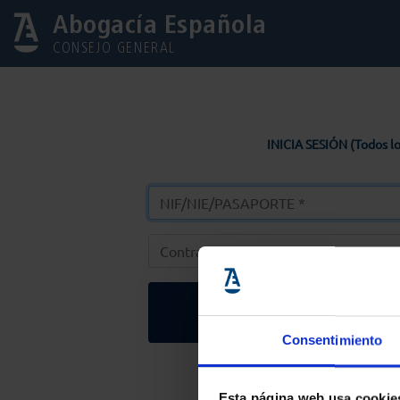
Abogacía Española
CONSEJO GENERAL
INICIA SESIÓN (Todos lo
Entrar
Consentimiento
Solicitar Contr
Esta página web usa cookie