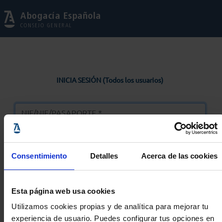
Abogacía Española
CONSEJO GENERAL
INICIA SESIÓN (Todos los usuarios)
Consentimiento
Detalles
Acerca de las cookies
Entrar
Esta página web usa cookies
Solicitar Contraseña
Utilizamos cookies propias y de analítica para mejorar tu
experiencia de usuario. Puedes configurar tus opciones en