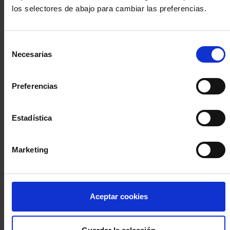
los selectores de abajo para cambiar las preferencias.
INICIA SESIÓN (Abogados y abogadas)
Selección
Accede con el carné colegial y tu firma electrónica ACA
Necesarias
de
Si es la primera vez que accedes al Sistema de Acceso Único de
consentimiento
la Abogacía recuerda que debes antes registrarte para aceptar
la política de privacidad y protección de datos a través de este
Preferencias
enlace, pulsando
aquí
Estadística
Entrar con ACA Plus
Marketing
¿No tienes cuenta?
Aceptar cookies
Regístrate