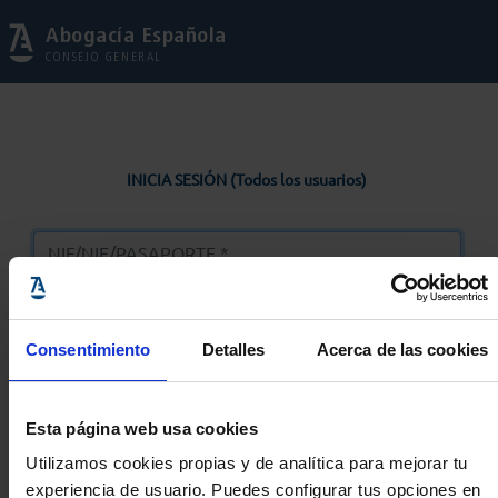
Abogacía Española
CONSEJO GENERAL
INICIA SESIÓN (Todos los usuarios)
Consentimiento
Detalles
Acerca de las cookies
Entrar
Esta página web usa cookies
Solicitar Contraseña
Utilizamos cookies propias y de analítica para mejorar tu
experiencia de usuario. Puedes configurar tus opciones en