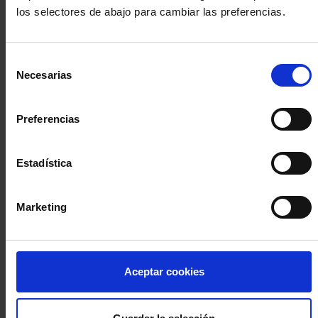
los selectores de abajo para cambiar las preferencias.
INICIA SESIÓN (Abogados y abogadas)
Selección
Accede con el carné colegial y tu firma electrónica ACA
Necesarias
de
Si es la primera vez que accedes al Sistema de Acceso Único de
consentimiento
la Abogacía recuerda que debes antes registrarte para aceptar
la política de privacidad y protección de datos a través de este
Preferencias
enlace, pulsando
aquí
Estadística
Entrar con ACA Plus
Marketing
¿No tienes cuenta?
Aceptar cookies
Regístrate