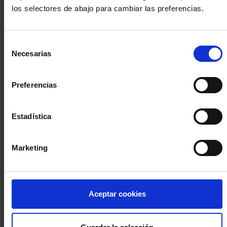
los selectores de abajo para cambiar las preferencias.
INICIA SESIÓN (Abogados y abogadas)
Selección
Accede con el carné colegial y tu firma electrónica ACA
Necesarias
de
Si es la primera vez que accedes al Sistema de Acceso Único de
consentimiento
la Abogacía recuerda que debes antes registrarte para aceptar
la política de privacidad y protección de datos a través de este
Preferencias
enlace, pulsando
aquí
Estadística
Entrar con ACA Plus
Marketing
¿No tienes cuenta?
Aceptar cookies
Regístrate