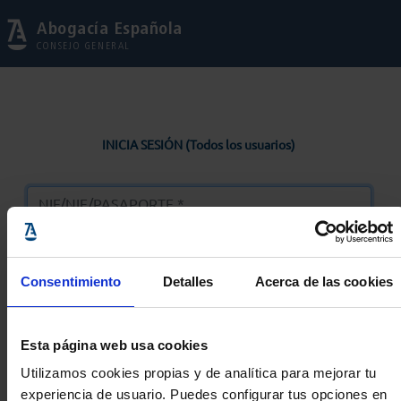
Abogacía Española
CONSEJO GENERAL
INICIA SESIÓN (Todos los usuarios)
Consentimiento
Detalles
Acerca de las cookies
Entrar
Esta página web usa cookies
Solicitar Contraseña
Utilizamos cookies propias y de analítica para mejorar tu
experiencia de usuario. Puedes configurar tus opciones en