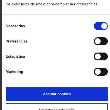
los selectores de abajo para cambiar las preferencias.
INICIA SESIÓN (Abogados y abogadas)
Selección
Accede con el carné colegial y tu firma electrónica ACA
Necesarias
de
Si es la primera vez que accedes al Sistema de Acceso Único de
consentimiento
la Abogacía recuerda que debes antes registrarte para aceptar
la política de privacidad y protección de datos a través de este
Preferencias
enlace, pulsando
aquí
Estadística
Entrar con ACA Plus
Marketing
¿No tienes cuenta?
Aceptar cookies
Regístrate