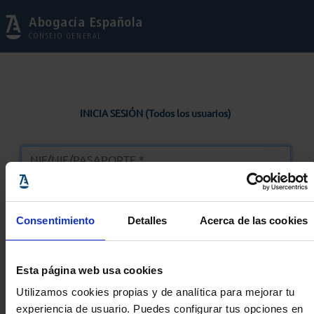
Abogacía Española
CONSEJO GENERAL
INICIA SESIÓN (Todos los usuarios)
Consentimiento
Detalles
Acerca de las cookies
Entrar
Esta página web usa cookies
Solicitar Contraseña
Utilizamos cookies propias y de analítica para mejorar tu
experiencia de usuario. Puedes configurar tus opciones en