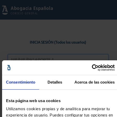
Abogacía Española
CONSEJO GENERAL
INICIA SESIÓN (Todos los usuarios)
Consentimiento
Detalles
Acerca de las cookies
Entrar
Esta página web usa cookies
Solicitar Contraseña
Utilizamos cookies propias y de analítica para mejorar tu
experiencia de usuario. Puedes configurar tus opciones en