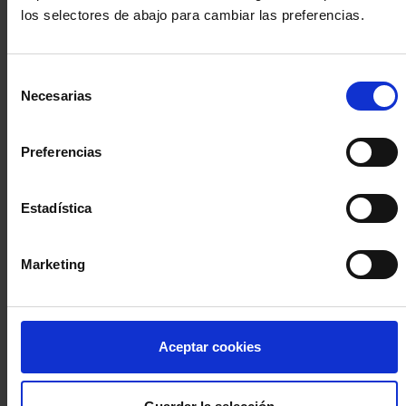
los selectores de abajo para cambiar las preferencias.
INICIA SESIÓN (Abogados y abogadas)
Selección
Accede con el carné colegial y tu firma electrónica ACA
Necesarias
de
Si es la primera vez que accedes al Sistema de Acceso Único de
consentimiento
la Abogacía recuerda que debes antes registrarte para aceptar
la política de privacidad y protección de datos a través de este
Preferencias
enlace, pulsando
aquí
Estadística
Entrar con ACA Plus
Marketing
¿No tienes cuenta?
Aceptar cookies
Regístrate