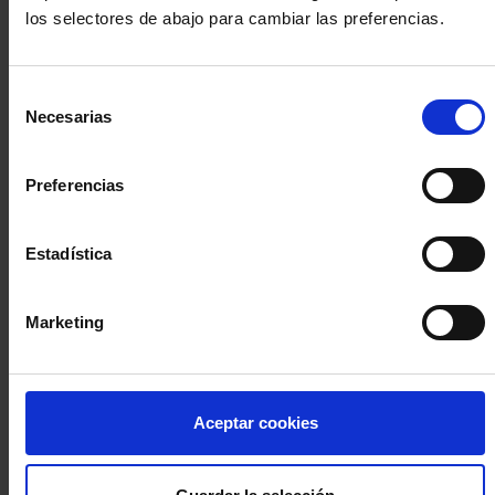
los selectores de abajo para cambiar las preferencias.
INICIA SESIÓN (Abogados y abogadas)
Selección
Accede con el carné colegial y tu firma electrónica ACA
Necesarias
de
Si es la primera vez que accedes al Sistema de Acceso Único de
consentimiento
la Abogacía recuerda que debes antes registrarte para aceptar
la política de privacidad y protección de datos a través de este
Preferencias
enlace, pulsando
aquí
Estadística
Entrar con ACA Plus
Marketing
¿No tienes cuenta?
Aceptar cookies
Regístrate