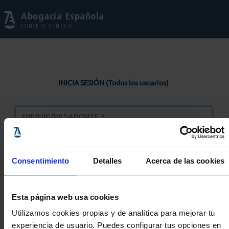
Abogacía Española
CONSEJO GENERAL
INICIA SESIÓN (Todos los usuarios)
Consentimiento
Detalles
Acerca de las cookies
Entrar
Esta página web usa cookies
Solicitar Contraseña
Utilizamos cookies propias y de analítica para mejorar tu
experiencia de usuario. Puedes configurar tus opciones en