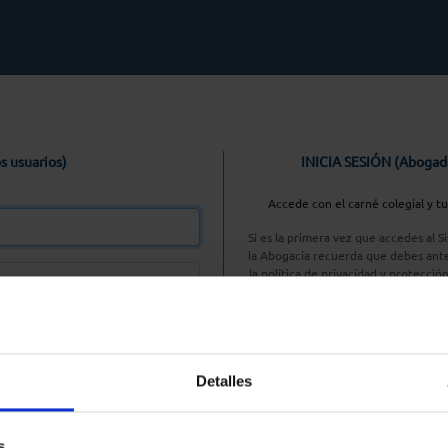
s usuarios)
INICIA SESIÓN (Abogad
Accede con el carné colegial y t
Si es la primera vez que accedes al 
la Abogacía recuerda que debes ante
la política de privacidad y protecció
enlace, pulsan
Entrar con AC
Detalles
aseña
s