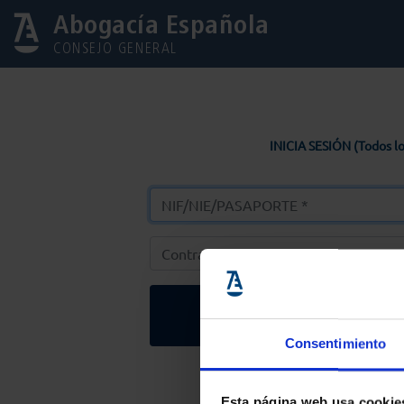
Abogacía Española
CONSEJO GENERAL
INICIA SESIÓN (Todos lo
Entrar
Consentimiento
Solicitar Contr
Esta página web usa cookie