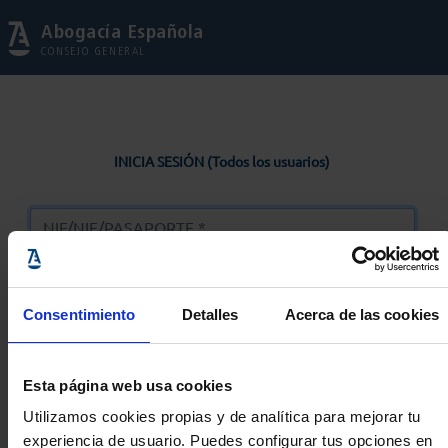
Abogacía Española
CONSEJO GENERAL
INICIA SESIÓN (Todos los usuarios)
Consentimiento
Detalles
Acerca de las cookies
Entrar
Esta página web usa cookies
Solicitar Contraseña
Utilizamos cookies propias y de analítica para mejorar tu
experiencia de usuario. Puedes configurar tus opciones en