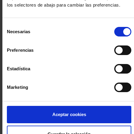
los selectores de abajo para cambiar las preferencias.
INICIA SESIÓN (Abogados y abogadas)
Selección
Accede con el carné colegial y tu firma electrónica ACA
Necesarias
de
Si es la primera vez que accedes al Sistema de Acceso Único de
consentimiento
la Abogacía recuerda que debes antes registrarte para aceptar
la política de privacidad y protección de datos a través de este
Preferencias
enlace, pulsando
aquí
Estadística
Entrar con ACA Plus
Marketing
¿No tienes cuenta?
Aceptar cookies
Regístrate