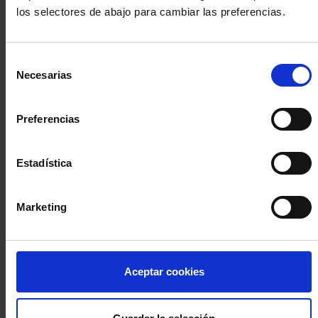
los selectores de abajo para cambiar las preferencias.
INICIA SESIÓN (Abogados y abogadas)
Selección
Accede con el carné colegial y tu firma electrónica ACA
Necesarias
de
Si es la primera vez que accedes al Sistema de Acceso Único de
consentimiento
la Abogacía recuerda que debes antes registrarte para aceptar
la política de privacidad y protección de datos a través de este
Preferencias
enlace, pulsando
aquí
Estadística
Entrar con ACA Plus
Marketing
¿No tienes cuenta?
Aceptar cookies
Regístrate