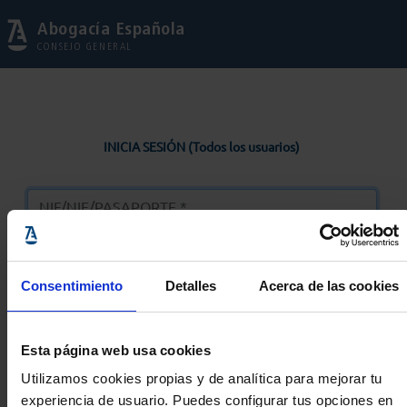
Abogacía Española
CONSEJO GENERAL
INICIA SESIÓN (Todos los usuarios)
Consentimiento
Detalles
Acerca de las cookies
Entrar
Esta página web usa cookies
Solicitar Contraseña
Utilizamos cookies propias y de analítica para mejorar tu
experiencia de usuario. Puedes configurar tus opciones en