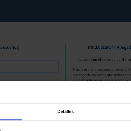
s usuarios)
INICIA SESIÓN (Abogad
Accede con el carné colegial y t
Si es la primera vez que accedes al 
la Abogacía recuerda que debes ante
la política de privacidad y protecció
enlace, pulsan
Entrar con AC
Detalles
aseña
s