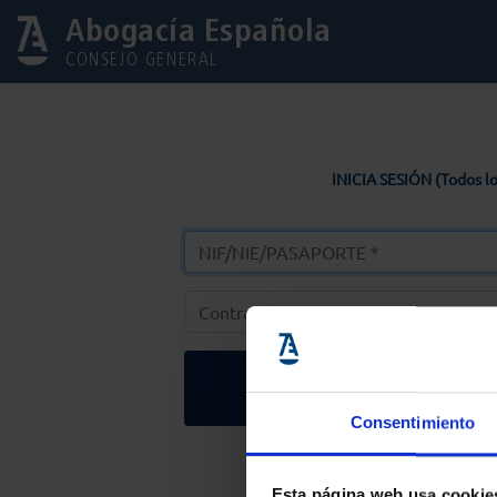
Abogacía Española
CONSEJO GENERAL
INICIA SESIÓN (Todos lo
Entrar
Consentimiento
Solicitar Contr
Esta página web usa cookie