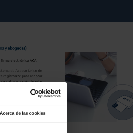
os y abogadas)
u firma electrónica ACA
Sistema de Acceso Único de
s registrarte para aceptar
n de datos a través de este
do
aquí
A Plus
Acerca de las cookies