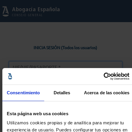
Abogacía Española
CONSEJO GENERAL
INICIA SESIÓN (Todos los usuarios)
Consentimiento
Detalles
Acerca de las cookies
Entrar
Esta página web usa cookies
Solicitar Contraseña
Utilizamos cookies propias y de analítica para mejorar tu
experiencia de usuario. Puedes configurar tus opciones en