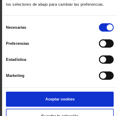
los selectores de abajo para cambiar las preferencias.
INICIA SESIÓN (Abogados y abogadas)
Selección
Accede con el carné colegial y tu firma electrónica ACA
Necesarias
de
Si es la primera vez que accedes al Sistema de Acceso Único de
consentimiento
la Abogacía recuerda que debes antes registrarte para aceptar
la política de privacidad y protección de datos a través de este
Preferencias
enlace, pulsando
aquí
Estadística
Entrar con ACA Plus
Marketing
¿No tienes cuenta?
Aceptar cookies
Regístrate