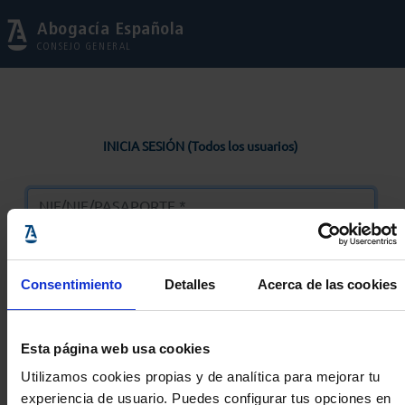
Abogacía Española
CONSEJO GENERAL
INICIA SESIÓN (Todos los usuarios)
Consentimiento
Detalles
Acerca de las cookies
Entrar
Esta página web usa cookies
Solicitar Contraseña
Utilizamos cookies propias y de analítica para mejorar tu
experiencia de usuario. Puedes configurar tus opciones en