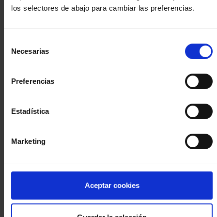
los selectores de abajo para cambiar las preferencias.
INICIA SESIÓN (Abogados y abogadas)
Selección
Accede con el carné colegial y tu firma electrónica ACA
Necesarias
de
Si es la primera vez que accedes al Sistema de Acceso Único de
consentimiento
la Abogacía recuerda que debes antes registrarte para aceptar
la política de privacidad y protección de datos a través de este
Preferencias
enlace, pulsando
aquí
Estadística
Entrar con ACA Plus
Marketing
¿No tienes cuenta?
Aceptar cookies
Regístrate