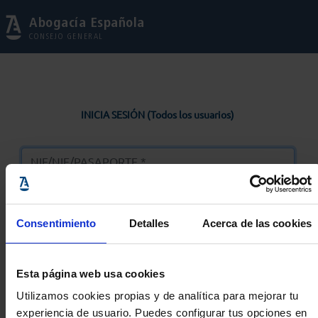
Abogacía Española
CONSEJO GENERAL
INICIA SESIÓN (Todos los usuarios)
Consentimiento
Detalles
Acerca de las cookies
Entrar
Esta página web usa cookies
Solicitar Contraseña
Utilizamos cookies propias y de analítica para mejorar tu
experiencia de usuario. Puedes configurar tus opciones en