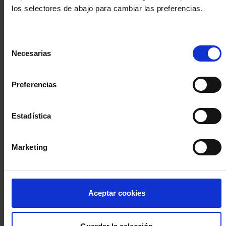
los selectores de abajo para cambiar las preferencias.
INICIA SESIÓN (Abogados y abogadas)
Selección
Accede con el carné colegial y tu firma electrónica ACA
Necesarias
de
Si es la primera vez que accedes al Sistema de Acceso Único de
consentimiento
la Abogacía recuerda que debes antes registrarte para aceptar
la política de privacidad y protección de datos a través de este
Preferencias
enlace, pulsando
aquí
Estadística
Entrar con ACA Plus
Marketing
¿No tienes cuenta?
Aceptar cookies
Regístrate