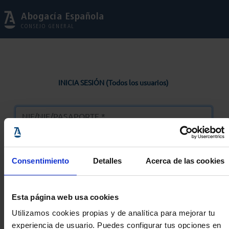
Abogacía Española
CONSEJO GENERAL
INICIA SESIÓN (Todos los usuarios)
Consentimiento
Detalles
Acerca de las cookies
Entrar
Esta página web usa cookies
Solicitar Contraseña
Utilizamos cookies propias y de analítica para mejorar tu
experiencia de usuario. Puedes configurar tus opciones en