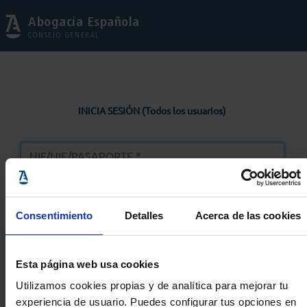
Abogacía Española
CONSEJO GENERAL
INICIA SESIÓN (Todos los usuarios)
Consentimiento
Detalles
Acerca de las cookies
Entrar
Esta página web usa cookies
Solicitar Contraseña
Utilizamos cookies propias y de analítica para mejorar tu
experiencia de usuario. Puedes configurar tus opciones en