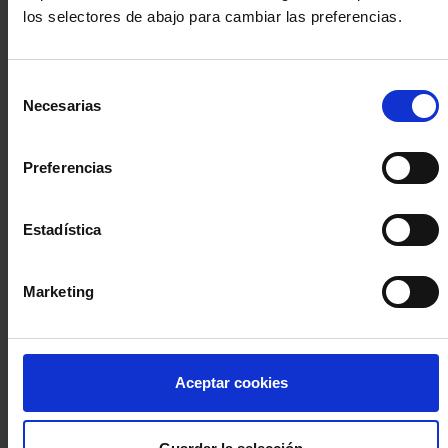
los selectores de abajo para cambiar las preferencias.
INICIA SESIÓN (Abogados y abogadas)
Selección
Accede con el carné colegial y tu firma electrónica ACA
Necesarias
de
Si es la primera vez que accedes al Sistema de Acceso Único de
consentimiento
la Abogacía recuerda que debes antes registrarte para aceptar
la política de privacidad y protección de datos a través de este
Preferencias
enlace, pulsando
aquí
Estadística
Entrar con ACA Plus
Marketing
¿No tienes cuenta?
Aceptar cookies
Regístrate