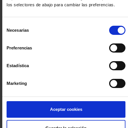
los selectores de abajo para cambiar las preferencias.
INICIA SESIÓN (Abogados y abogadas)
Selección
Accede con el carné colegial y tu firma electrónica ACA
Necesarias
de
Si es la primera vez que accedes al Sistema de Acceso Único de
consentimiento
la Abogacía recuerda que debes antes registrarte para aceptar
la política de privacidad y protección de datos a través de este
Preferencias
enlace, pulsando
aquí
Estadística
Entrar con ACA Plus
Marketing
¿No tienes cuenta?
Aceptar cookies
Regístrate