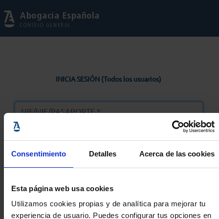
Abogacía Española
CONSEJO GENERAL
INICIA SESIÓN (Todos los usuarios)
Consentimiento
Detalles
Acerca de las cookies
Entrar
Esta página web usa cookies
Solicitar Contraseña
Utilizamos cookies propias y de analítica para mejorar tu
experiencia de usuario. Puedes configurar tus opciones en