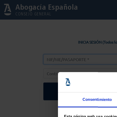
Abogacía Española
CONSEJO GENERAL
INICIA SESIÓN (Todos lo
Entrar
Consentimiento
Solicitar Contr
Esta página web usa cookie