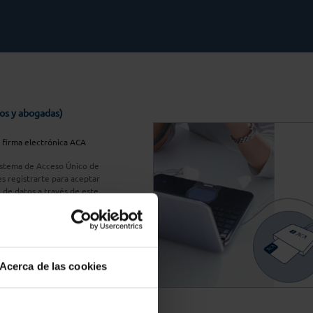
os y abogadas)
u firma electrónica ACA
Sistema de Acceso Único de
s registrarte para aceptar
n de datos a través de este
do
aquí
A Plus
Acerca de las cookies