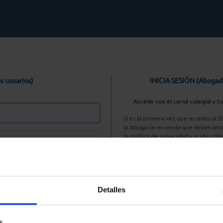
s usuarios)
INICIA SESIÓN (Abogad
Accede con el carné colegial y t
Si es la primera vez que accedes al 
la Abogacía recuerda que debes ante
la política de privacidad y protecció
enlace, pulsan
Entrar con AC
Detalles
aseña
s