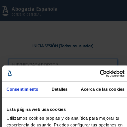
Abogacía Española
CONSEJO GENERAL
INICIA SESIÓN (Todos los usuarios)
Consentimiento
Detalles
Acerca de las cookies
Entrar
Esta página web usa cookies
Solicitar Contraseña
Utilizamos cookies propias y de analítica para mejorar tu
experiencia de usuario. Puedes configurar tus opciones en