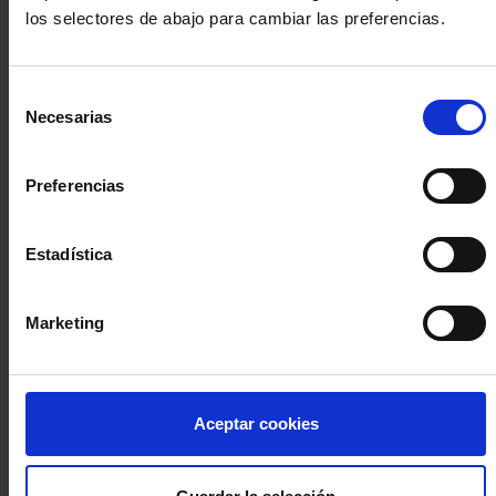
los selectores de abajo para cambiar las preferencias.
INICIA SESIÓN (Abogados y abogadas)
Selección
Accede con el carné colegial y tu firma electrónica ACA
Necesarias
de
Si es la primera vez que accedes al Sistema de Acceso Único de
consentimiento
la Abogacía recuerda que debes antes registrarte para aceptar
la política de privacidad y protección de datos a través de este
Preferencias
enlace, pulsando
aquí
Estadística
Entrar con ACA Plus
Marketing
¿No tienes cuenta?
Aceptar cookies
Regístrate