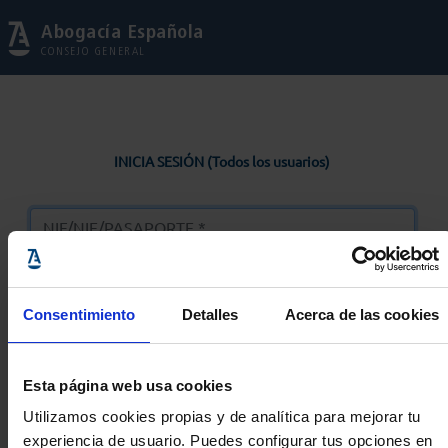
Abogacía Española
CONSEJO GENERAL
INICIA SESIÓN (Todos los usuarios)
Consentimiento
Detalles
Acerca de las cookies
Entrar
Esta página web usa cookies
Solicitar Contraseña
Utilizamos cookies propias y de analítica para mejorar tu
experiencia de usuario. Puedes configurar tus opciones en