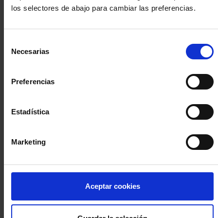
los selectores de abajo para cambiar las preferencias.
INICIA SESIÓN (Abogados y abogadas)
Selección
Accede con el carné colegial y tu firma electrónica ACA
Necesarias
de
Si es la primera vez que accedes al Sistema de Acceso Único de
consentimiento
la Abogacía recuerda que debes antes registrarte para aceptar
la política de privacidad y protección de datos a través de este
Preferencias
enlace, pulsando
aquí
Estadística
Entrar con ACA Plus
Marketing
¿No tienes cuenta?
Aceptar cookies
Regístrate