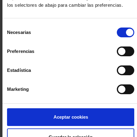
los selectores de abajo para cambiar las preferencias.
INICIA SESIÓN (Abogados y abogadas)
Selección
Accede con el carné colegial y tu firma electrónica ACA
Necesarias
de
Si es la primera vez que accedes al Sistema de Acceso Único de
consentimiento
la Abogacía recuerda que debes antes registrarte para aceptar
la política de privacidad y protección de datos a través de este
Preferencias
enlace, pulsando
aquí
Estadística
Entrar con ACA Plus
Marketing
¿No tienes cuenta?
Aceptar cookies
Regístrate