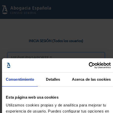
Abogacía Española
CONSEJO GENERAL
INICIA SESIÓN (Todos los usuarios)
Consentimiento
Detalles
Acerca de las cookies
Entrar
Esta página web usa cookies
Solicitar Contraseña
Utilizamos cookies propias y de analítica para mejorar tu
experiencia de usuario. Puedes configurar tus opciones en