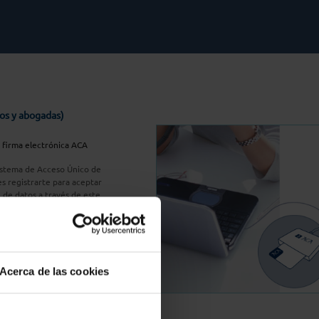
os y abogadas)
u firma electrónica ACA
Sistema de Acceso Único de
s registrarte para aceptar
n de datos a través de este
do
aquí
A Plus
Acerca de las cookies