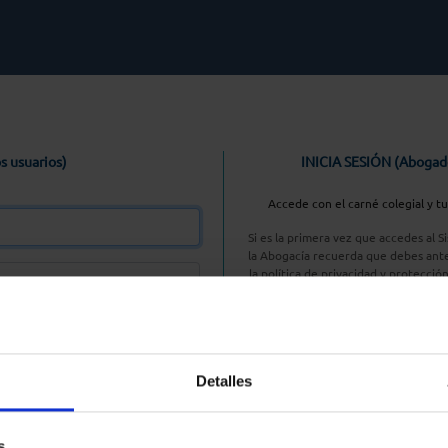
s usuarios)
INICIA SESIÓN (Abogad
Accede con el carné colegial y t
Si es la primera vez que accedes al 
la Abogacía recuerda que debes ante
la política de privacidad y protecció
enlace, pulsan
Entrar con AC
Detalles
aseña
s