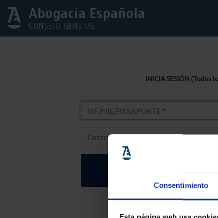
Abogacía Española
CONSEJO GENERAL
INICIA SESIÓN (Todos lo
Entrar
Consentimiento
Solicitar Contr
Esta página web usa cookie