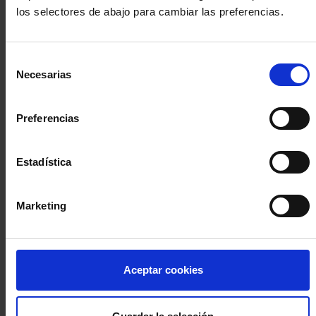
los selectores de abajo para cambiar las preferencias.
INICIA SESIÓN (Abogados y abogadas)
Selección
Accede con el carné colegial y tu firma electrónica ACA
Necesarias
de
Si es la primera vez que accedes al Sistema de Acceso Único de
consentimiento
la Abogacía recuerda que debes antes registrarte para aceptar
la política de privacidad y protección de datos a través de este
Preferencias
enlace, pulsando
aquí
Estadística
Entrar con ACA Plus
Marketing
¿No tienes cuenta?
Aceptar cookies
Regístrate