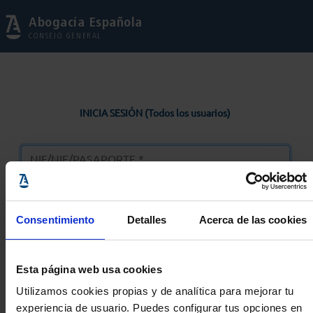
Abogacía Española
CONSEJO GENERAL
INICIA SESIÓN (Todos los usuarios)
Consentimiento
Detalles
Acerca de las cookies
Entrar
Esta página web usa cookies
Solicitar Contraseña
Utilizamos cookies propias y de analítica para mejorar tu
experiencia de usuario. Puedes configurar tus opciones en