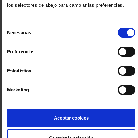
los selectores de abajo para cambiar las preferencias.
INICIA SESIÓN (Abogados y abogadas)
Selección
Accede con el carné colegial y tu firma electrónica ACA
Necesarias
de
Si es la primera vez que accedes al Sistema de Acceso Único de
consentimiento
la Abogacía recuerda que debes antes registrarte para aceptar
la política de privacidad y protección de datos a través de este
Preferencias
enlace, pulsando
aquí
Estadística
Entrar con ACA Plus
Marketing
¿No tienes cuenta?
Aceptar cookies
Regístrate