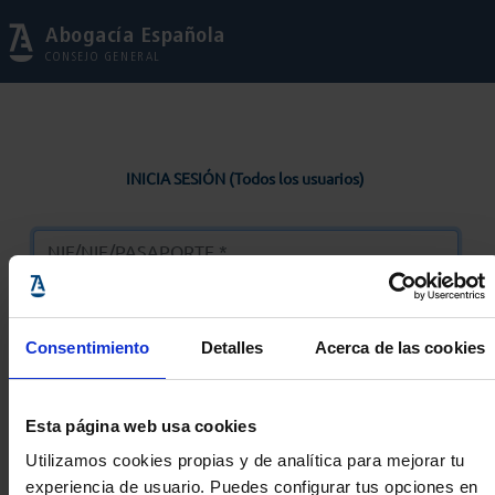
Abogacía Española
CONSEJO GENERAL
INICIA SESIÓN (Todos los usuarios)
Consentimiento
Detalles
Acerca de las cookies
Entrar
Esta página web usa cookies
Solicitar Contraseña
Utilizamos cookies propias y de analítica para mejorar tu
experiencia de usuario. Puedes configurar tus opciones en