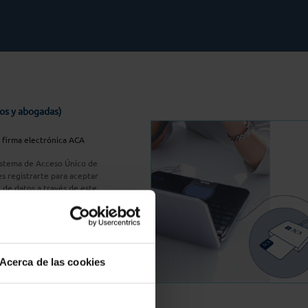
os y abogadas)
u firma electrónica ACA
Sistema de Acceso Único de
s registrarte para aceptar
n de datos a través de este
do
aquí
A Plus
Acerca de las cookies