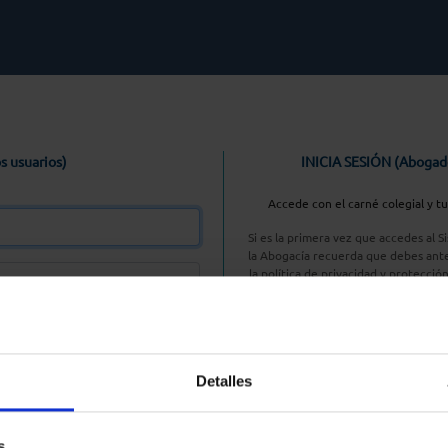
s usuarios)
INICIA SESIÓN (Abogad
Accede con el carné colegial y t
Si es la primera vez que accedes al 
la Abogacía recuerda que debes ante
la política de privacidad y protecció
enlace, pulsan
Entrar con AC
Detalles
aseña
s