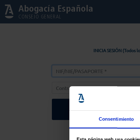
Abogacía Española
CONSEJO GENERAL
INICIA SESIÓN (Todos lo
Entrar
Consentimiento
Solicitar Contr
Esta página web usa cookie