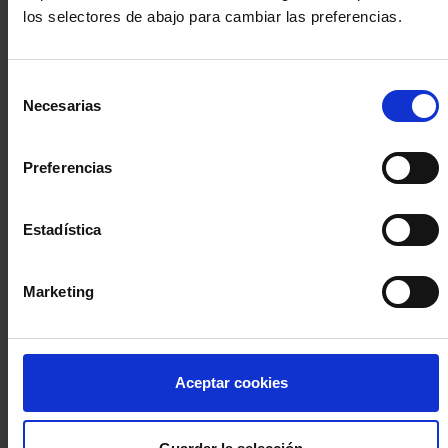
los selectores de abajo para cambiar las preferencias.
INICIA SESIÓN (Abogados y abogadas)
Selección
Accede con el carné colegial y tu firma electrónica ACA
Necesarias
de
Si es la primera vez que accedes al Sistema de Acceso Único de
consentimiento
la Abogacía recuerda que debes antes registrarte para aceptar
la política de privacidad y protección de datos a través de este
Preferencias
enlace, pulsando
aquí
Estadística
Entrar con ACA Plus
Marketing
¿No tienes cuenta?
Aceptar cookies
Regístrate