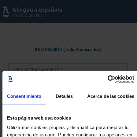
Abogacía Española
CONSEJO GENERAL
INICIA SESIÓN (Todos los usuarios)
Consentimiento
Detalles
Acerca de las cookies
Entrar
Esta página web usa cookies
Solicitar Contraseña
Utilizamos cookies propias y de analítica para mejorar tu
experiencia de usuario. Puedes configurar tus opciones en