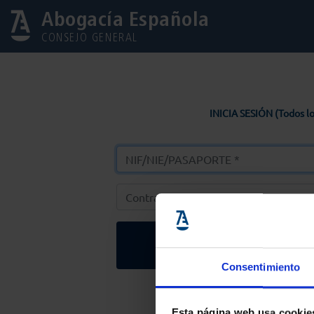
Abogacía Española
CONSEJO GENERAL
INICIA SESIÓN (Todos lo
Entrar
Consentimiento
Solicitar Contr
Esta página web usa cookie