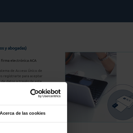
os y abogadas)
u firma electrónica ACA
Sistema de Acceso Único de
s registrarte para aceptar
n de datos a través de este
do
aquí
A Plus
Acerca de las cookies