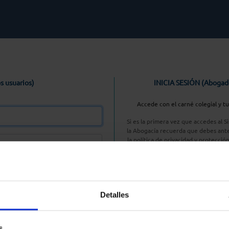
s usuarios)
INICIA SESIÓN (Abogad
Accede con el carné colegial y t
Si es la primera vez que accedes al 
la Abogacía recuerda que debes ante
la política de privacidad y protecció
enlace, pulsan
Entrar con AC
Detalles
aseña
s