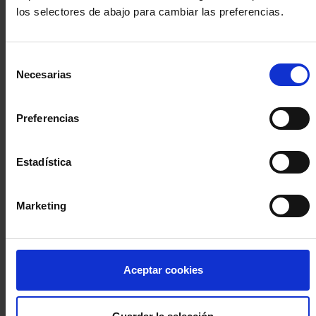
los selectores de abajo para cambiar las preferencias.
INICIA SESIÓN (Abogados y abogadas)
Selección
Accede con el carné colegial y tu firma electrónica ACA
Necesarias
de
Si es la primera vez que accedes al Sistema de Acceso Único de
consentimiento
la Abogacía recuerda que debes antes registrarte para aceptar
la política de privacidad y protección de datos a través de este
Preferencias
enlace, pulsando
aquí
Estadística
Entrar con ACA Plus
Marketing
¿No tienes cuenta?
Aceptar cookies
Regístrate