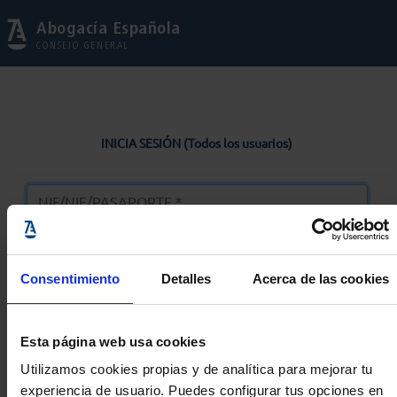
Abogacía Española
CONSEJO GENERAL
INICIA SESIÓN (Todos los usuarios)
Consentimiento
Detalles
Acerca de las cookies
Entrar
Esta página web usa cookies
Solicitar Contraseña
Utilizamos cookies propias y de analítica para mejorar tu
experiencia de usuario. Puedes configurar tus opciones en