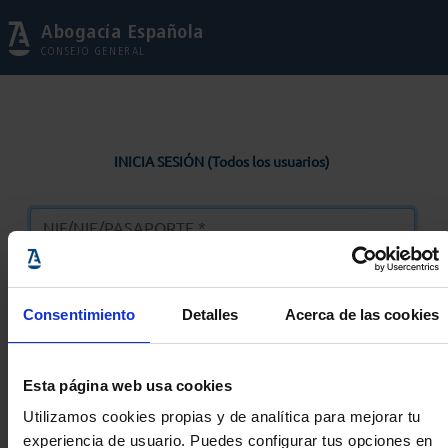
Abogacía Española
CONSEJO GENERAL
INICIA SESIÓN (Todos los usuarios)
Consentimiento
Detalles
Acerca de las cookies
Entrar
Esta página web usa cookies
Solicitar Contraseña
Utilizamos cookies propias y de analítica para mejorar tu
experiencia de usuario. Puedes configurar tus opciones en