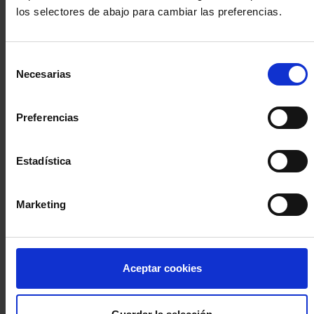
los selectores de abajo para cambiar las preferencias.
INICIA SESIÓN (Abogados y abogadas)
Selección
Accede con el carné colegial y tu firma electrónica ACA
Necesarias
de
Si es la primera vez que accedes al Sistema de Acceso Único de
consentimiento
la Abogacía recuerda que debes antes registrarte para aceptar
la política de privacidad y protección de datos a través de este
Preferencias
enlace, pulsando
aquí
Estadística
Entrar con ACA Plus
Marketing
¿No tienes cuenta?
Aceptar cookies
Regístrate