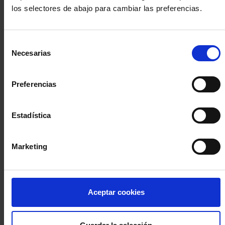
los selectores de abajo para cambiar las preferencias.
INICIA SESIÓN (Abogados y abogadas)
Selección
Accede con el carné colegial y tu firma electrónica ACA
Necesarias
de
Si es la primera vez que accedes al Sistema de Acceso Único de
consentimiento
la Abogacía recuerda que debes antes registrarte para aceptar
la política de privacidad y protección de datos a través de este
Preferencias
enlace, pulsando
aquí
Estadística
Entrar con ACA Plus
Marketing
¿No tienes cuenta?
Aceptar cookies
Regístrate