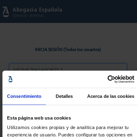
Abogacía Española
CONSEJO GENERAL
INICIA SESIÓN (Todos los usuarios)
Consentimiento
Detalles
Acerca de las cookies
Entrar
Esta página web usa cookies
Solicitar Contraseña
Utilizamos cookies propias y de analítica para mejorar tu
experiencia de usuario. Puedes configurar tus opciones en