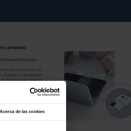
os y abogadas)
u firma electrónica ACA
Sistema de Acceso Único de
s registrarte para aceptar
n de datos a través de este
do
aquí
A Plus
Acerca de las cookies