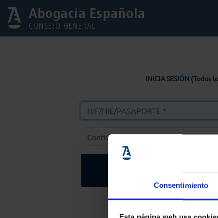
Abogacía Española
CONSEJO GENERAL
INICIA SESIÓN (Todos lo
Entrar
Consentimiento
Solicitar Contr
Esta página web usa cookie