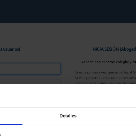
s usuarios)
INICIA SESIÓN (Abogad
Accede con el carné colegial y t
Si es la primera vez que accedes al 
la Abogacía recuerda que debes ante
la política de privacidad y protecció
enlace, pulsan
Entrar con AC
Detalles
aseña
s