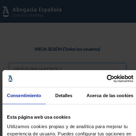
Abogacía Española
CONSEJO GENERAL
INICIA SESIÓN (Todos los usuarios)
Consentimiento
Detalles
Acerca de las cookies
Entrar
Esta página web usa cookies
Solicitar Contraseña
Utilizamos cookies propias y de analítica para mejorar tu
experiencia de usuario. Puedes configurar tus opciones en