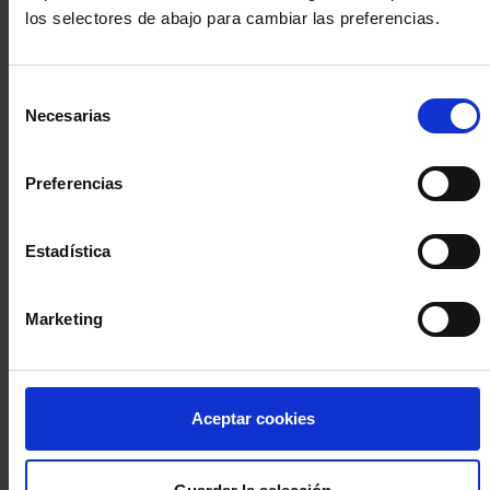
los selectores de abajo para cambiar las preferencias.
INICIA SESIÓN (Abogados y abogadas)
Selección
Accede con el carné colegial y tu firma electrónica ACA
Necesarias
de
Si es la primera vez que accedes al Sistema de Acceso Único de
consentimiento
la Abogacía recuerda que debes antes registrarte para aceptar
la política de privacidad y protección de datos a través de este
Preferencias
enlace, pulsando
aquí
Estadística
Entrar con ACA Plus
Marketing
¿No tienes cuenta?
Aceptar cookies
Regístrate