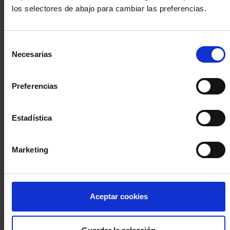
los selectores de abajo para cambiar las preferencias.
INICIA SESIÓN (Abogados y abogadas)
Selección
Accede con el carné colegial y tu firma electrónica ACA
Necesarias
de
Si es la primera vez que accedes al Sistema de Acceso Único de
consentimiento
la Abogacía recuerda que debes antes registrarte para aceptar
la política de privacidad y protección de datos a través de este
Preferencias
enlace, pulsando
aquí
Estadística
Entrar con ACA Plus
Marketing
¿No tienes cuenta?
Aceptar cookies
Regístrate