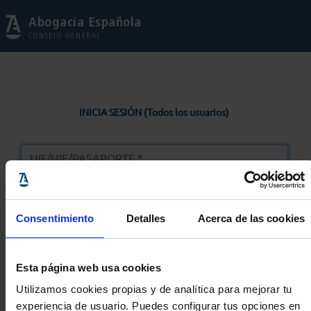
Abogacía Española
CONSEJO GENERAL
INICIA SESIÓN (Todos los usuarios)
Consentimiento
Detalles
Acerca de las cookies
Entrar
Esta página web usa cookies
Solicitar Contraseña
Utilizamos cookies propias y de analítica para mejorar tu
experiencia de usuario. Puedes configurar tus opciones en