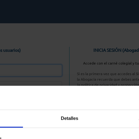
s usuarios)
INICIA SESIÓN (Abogad
Accede con el carné colegial y t
Si es la primera vez que accedes al 
la Abogacía recuerda que debes ante
la política de privacidad y protecció
enlace, pulsan
Entrar con AC
Detalles
aseña
s