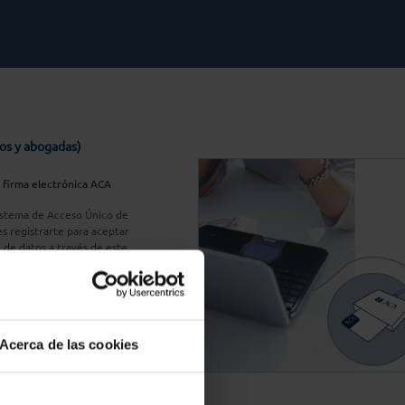
os y abogadas)
u firma electrónica ACA
Sistema de Acceso Único de
s registrarte para aceptar
n de datos a través de este
do
aquí
A Plus
Acerca de las cookies