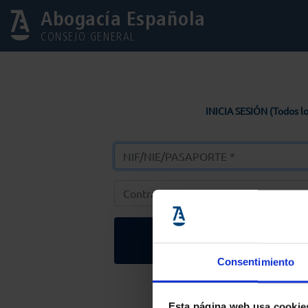
Abogacía Española
CONSEJO GENERAL
INICIA SESIÓN (Todos lo
Entrar
Consentimiento
Solicitar Contr
Esta página web usa cookie