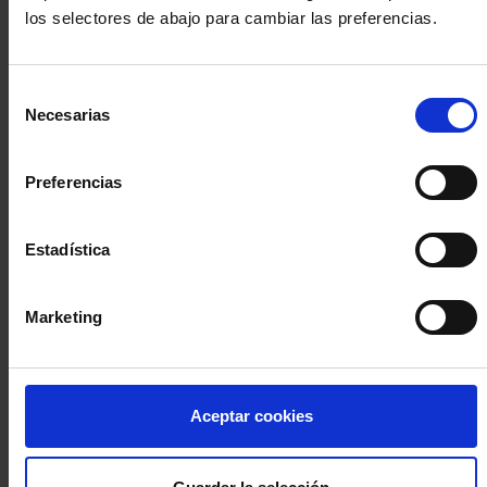
los selectores de abajo para cambiar las preferencias.
INICIA SESIÓN (Abogados y abogadas)
Selección
Accede con el carné colegial y tu firma electrónica ACA
Necesarias
de
Si es la primera vez que accedes al Sistema de Acceso Único de
consentimiento
la Abogacía recuerda que debes antes registrarte para aceptar
la política de privacidad y protección de datos a través de este
Preferencias
enlace, pulsando
aquí
Estadística
Entrar con ACA Plus
Marketing
¿No tienes cuenta?
Aceptar cookies
Regístrate