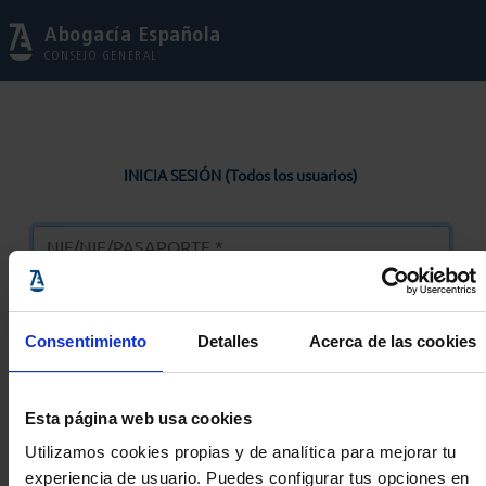
Abogacía Española
CONSEJO GENERAL
INICIA SESIÓN (Todos los usuarios)
Consentimiento
Detalles
Acerca de las cookies
Entrar
Esta página web usa cookies
Solicitar Contraseña
Utilizamos cookies propias y de analítica para mejorar tu
experiencia de usuario. Puedes configurar tus opciones en