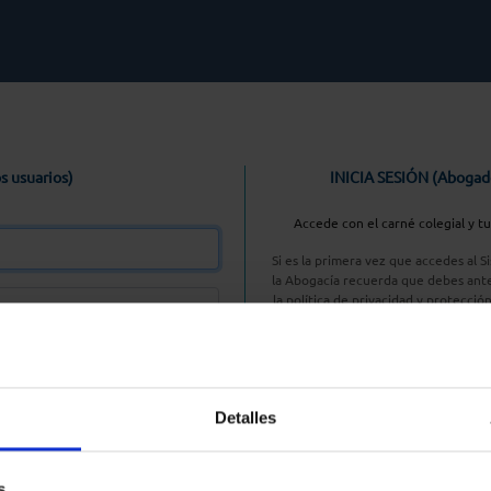
s usuarios)
INICIA SESIÓN (Abogad
Accede con el carné colegial y t
Si es la primera vez que accedes al 
la Abogacía recuerda que debes ante
la política de privacidad y protecció
enlace, pulsan
Entrar con AC
Detalles
aseña
s