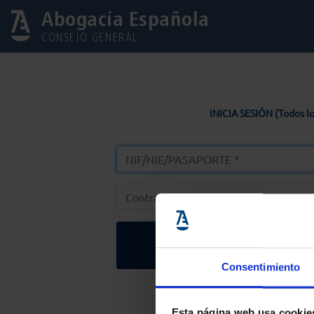
Abogacía Española
CONSEJO GENERAL
INICIA SESIÓN (Todos lo
Entrar
Consentimiento
Solicitar Contr
Esta página web usa cookie