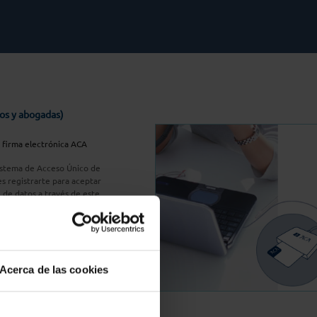
os y abogadas)
u firma electrónica ACA
Sistema de Acceso Único de
s registrarte para aceptar
n de datos a través de este
do
aquí
A Plus
Acerca de las cookies