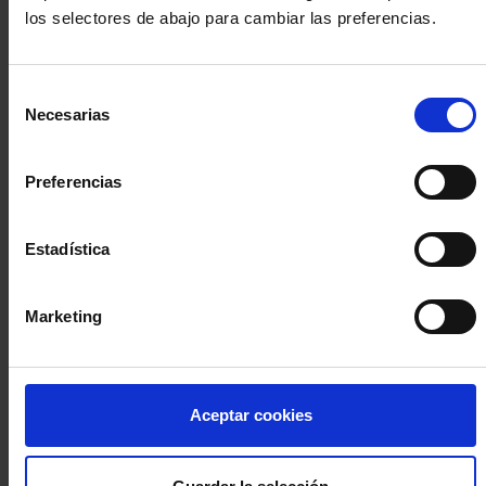
los selectores de abajo para cambiar las preferencias.
INICIA SESIÓN (Abogados y abogadas)
Selección
Accede con el carné colegial y tu firma electrónica ACA
Necesarias
de
Si es la primera vez que accedes al Sistema de Acceso Único de
consentimiento
la Abogacía recuerda que debes antes registrarte para aceptar
la política de privacidad y protección de datos a través de este
Preferencias
enlace, pulsando
aquí
Estadística
Entrar con ACA Plus
Marketing
¿No tienes cuenta?
Aceptar cookies
Regístrate