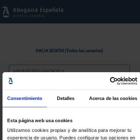
Abogacía Española
CONSEJO GENERAL
INICIA SESIÓN (Todos los usuarios)
Consentimiento
Detalles
Acerca de las cookies
Entrar
Esta página web usa cookies
Solicitar Contraseña
Utilizamos cookies propias y de analítica para mejorar tu
experiencia de usuario. Puedes configurar tus opciones en