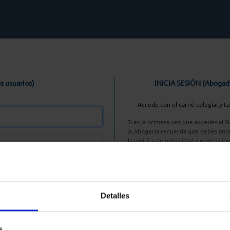
s usuarios)
INICIA SESIÓN (Abogad
Accede con el carné colegial y t
Si es la primera vez que accedes al 
la Abogacía recuerda que debes ante
la política de privacidad y protecció
enlace, pulsan
Entrar con AC
Detalles
aseña
s