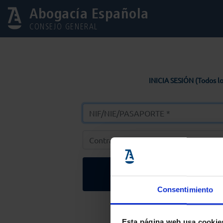
Abogacía Española
CONSEJO GENERAL
INICIA SESIÓN (Todos lo
Entrar
Consentimiento
Solicitar Contr
Esta página web usa cookie