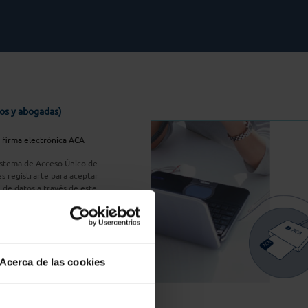
os y abogadas)
u firma electrónica ACA
Sistema de Acceso Único de
s registrarte para aceptar
n de datos a través de este
do
aquí
A Plus
Acerca de las cookies