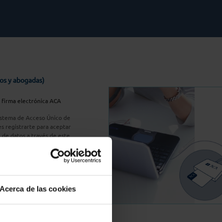
os y abogadas)
u firma electrónica ACA
Sistema de Acceso Único de
s registrarte para aceptar
n de datos a través de este
do
aquí
A Plus
Acerca de las cookies