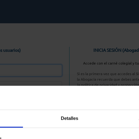
s usuarios)
INICIA SESIÓN (Abogad
Accede con el carné colegial y t
Si es la primera vez que accedes al 
la Abogacía recuerda que debes ante
la política de privacidad y protecció
enlace, pulsan
Entrar con AC
Detalles
aseña
s