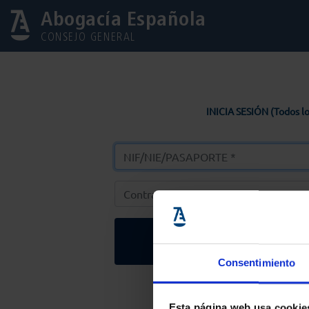
Abogacía Española
CONSEJO GENERAL
INICIA SESIÓN (Todos lo
Entrar
Consentimiento
Solicitar Contr
Esta página web usa cookie