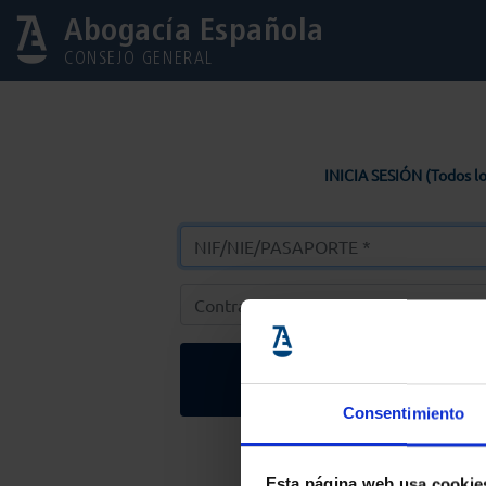
Abogacía Española
CONSEJO GENERAL
INICIA SESIÓN (Todos lo
Entrar
Consentimiento
Solicitar Contr
Esta página web usa cookie