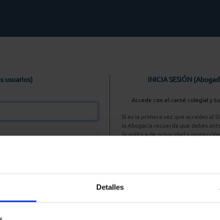
s usuarios)
INICIA SESIÓN (Abogad
Accede con el carné colegial y t
Si es la primera vez que accedes al 
la Abogacía recuerda que debes ante
la política de privacidad y protecció
enlace, pulsan
Entrar con AC
Detalles
aseña
s