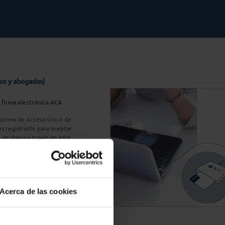
os y abogadas)
u firma electrónica ACA
Sistema de Acceso Único de
s registrarte para aceptar
n de datos a través de este
do
aquí
A Plus
Acerca de las cookies