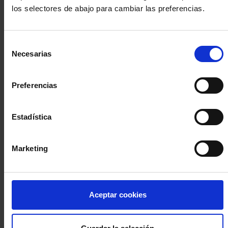
los selectores de abajo para cambiar las preferencias.
INICIA SESIÓN (Abogados y abogadas)
Selección
Accede con el carné colegial y tu firma electrónica ACA
Necesarias
de
Si es la primera vez que accedes al Sistema de Acceso Único de
consentimiento
la Abogacía recuerda que debes antes registrarte para aceptar
la política de privacidad y protección de datos a través de este
Preferencias
enlace, pulsando
aquí
Estadística
Entrar con ACA Plus
Marketing
¿No tienes cuenta?
Aceptar cookies
Regístrate