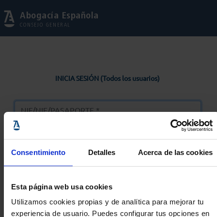
Abogacía Española
CONSEJO GENERAL
INICIA SESIÓN (Todos los usuarios)
Consentimiento
Detalles
Acerca de las cookies
Entrar
Esta página web usa cookies
Solicitar Contraseña
Utilizamos cookies propias y de analítica para mejorar tu
experiencia de usuario. Puedes configurar tus opciones en