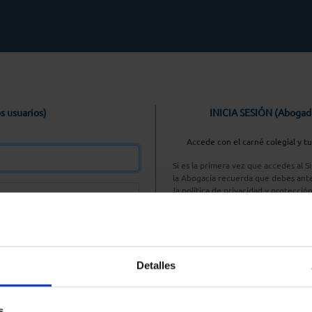
s usuarios)
INICIA SESIÓN (Abogad
Accede con el carné colegial y t
Si es la primera vez que accedes al 
la Abogacía recuerda que debes ante
la política de privacidad y protecció
enlace, pulsan
Entrar con AC
Detalles
aseña
s