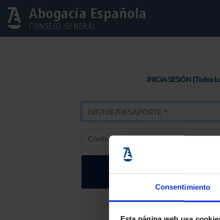
Abogacía Española
CONSEJO GENERAL
INICIA SESIÓN (Todos lo
Entrar
Consentimiento
Solicitar Contr
Esta página web usa cookie