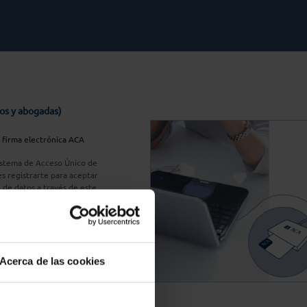
os y abogadas)
u firma electrónica ACA
Sistema de Acceso Único de
s registrarte para aceptar
n de datos a través de este
do
aquí
A Plus
Acerca de las cookies