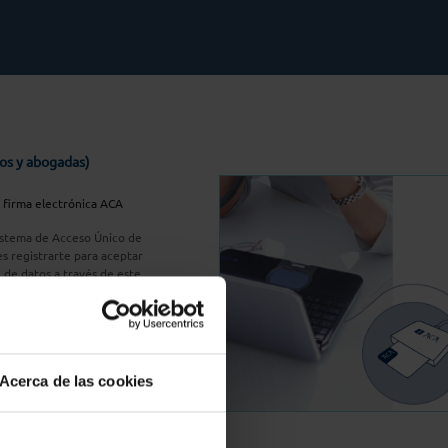
os y abogadas)
u firma electrónica ACA
Sistema de Acceso Único de
s registrarte para aceptar
n de datos a través de este
do
aquí
A Plus
Acerca de las cookies