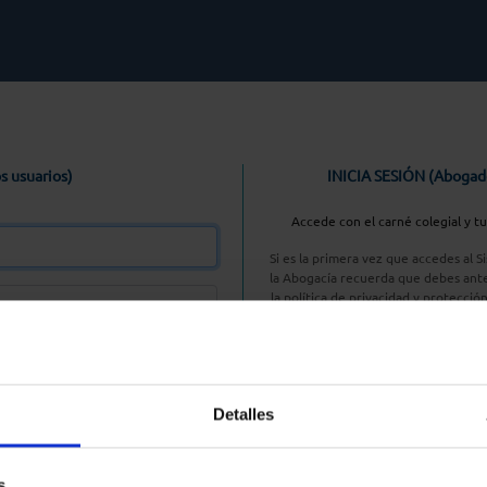
s usuarios)
INICIA SESIÓN (Abogad
Accede con el carné colegial y t
Si es la primera vez que accedes al 
la Abogacía recuerda que debes ante
la política de privacidad y protecció
enlace, pulsan
Entrar con AC
Detalles
aseña
s