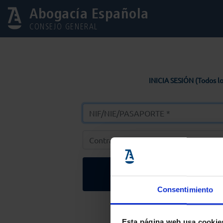
Abogacía Española
CONSEJO GENERAL
INICIA SESIÓN (Todos lo
Entrar
Consentimiento
Solicitar Contr
Esta página web usa cookie