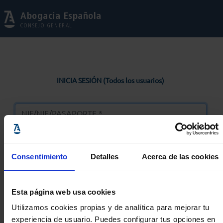
Abogacía Española
CONSEJO GENERAL
INICIA SESIÓN (Todos los usuarios)
Consentimiento
Detalles
Acerca de las cookies
Entrar
Esta página web usa cookies
Solicitar Contraseña
Utilizamos cookies propias y de analítica para mejorar tu
experiencia de usuario. Puedes configurar tus opciones en