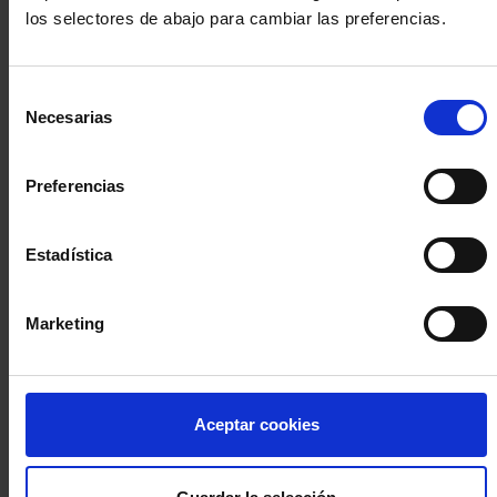
los selectores de abajo para cambiar las preferencias.
INICIA SESIÓN (Abogados y abogadas)
Selección
Accede con el carné colegial y tu firma electrónica ACA
Necesarias
de
Si es la primera vez que accedes al Sistema de Acceso Único de
consentimiento
la Abogacía recuerda que debes antes registrarte para aceptar
la política de privacidad y protección de datos a través de este
Preferencias
enlace, pulsando
aquí
Estadística
Entrar con ACA Plus
Marketing
¿No tienes cuenta?
Aceptar cookies
Regístrate