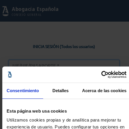
Abogacía Española
CONSEJO GENERAL
INICIA SESIÓN (Todos los usuarios)
Consentimiento
Detalles
Acerca de las cookies
Entrar
Esta página web usa cookies
Solicitar Contraseña
Utilizamos cookies propias y de analítica para mejorar tu
experiencia de usuario. Puedes configurar tus opciones en