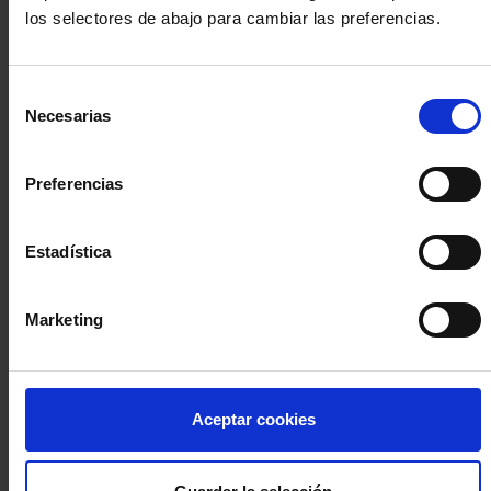
los selectores de abajo para cambiar las preferencias.
INICIA SESIÓN (Abogados y abogadas)
Selección
Accede con el carné colegial y tu firma electrónica ACA
Necesarias
de
Si es la primera vez que accedes al Sistema de Acceso Único de
consentimiento
la Abogacía recuerda que debes antes registrarte para aceptar
la política de privacidad y protección de datos a través de este
Preferencias
enlace, pulsando
aquí
Estadística
Entrar con ACA Plus
Marketing
¿No tienes cuenta?
Aceptar cookies
Regístrate