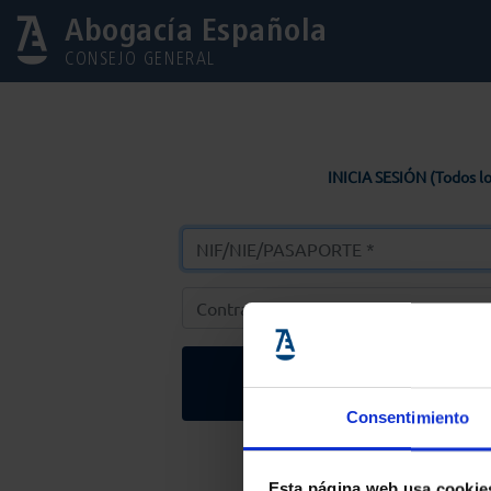
Abogacía Española
CONSEJO GENERAL
INICIA SESIÓN (Todos lo
Entrar
Consentimiento
Solicitar Contr
Esta página web usa cookie