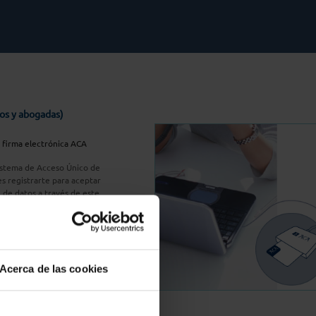
os y abogadas)
u firma electrónica ACA
Sistema de Acceso Único de
s registrarte para aceptar
n de datos a través de este
do
aquí
A Plus
Acerca de las cookies