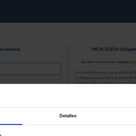
s usuarios)
INICIA SESIÓN (Abogad
Accede con el carné colegial y t
Si es la primera vez que accedes al 
la Abogacía recuerda que debes ante
la política de privacidad y protecció
enlace, pulsan
Entrar con AC
Detalles
aseña
s