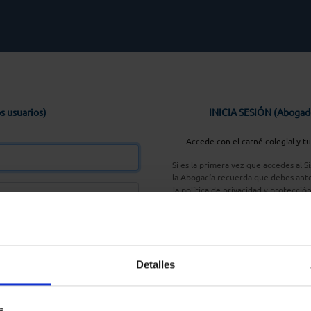
s usuarios)
INICIA SESIÓN (Abogad
Accede con el carné colegial y t
Si es la primera vez que accedes al 
la Abogacía recuerda que debes ante
la política de privacidad y protecció
enlace, pulsan
Entrar con AC
Detalles
aseña
s