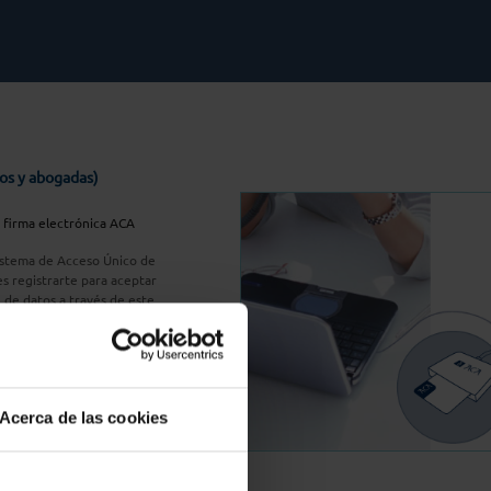
os y abogadas)
u firma electrónica ACA
Sistema de Acceso Único de
s registrarte para aceptar
n de datos a través de este
do
aquí
A Plus
Acerca de las cookies