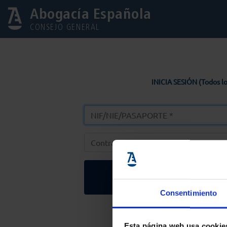
Abogacía Española
CONSEJO GENERAL
INICIA SESIÓN (Todos lo
Entrar
Consentimiento
Solicitar Contr
Esta página web usa cookie