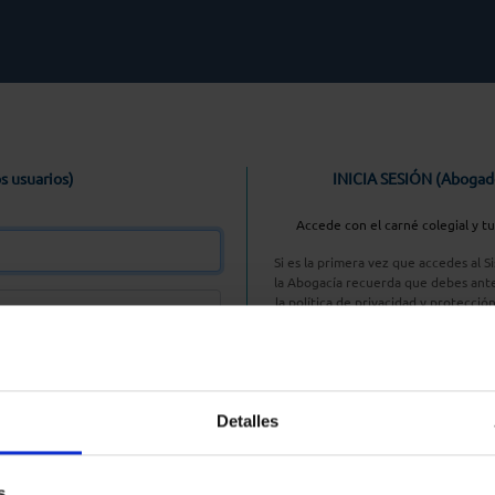
s usuarios)
INICIA SESIÓN (Abogad
Accede con el carné colegial y t
Si es la primera vez que accedes al 
la Abogacía recuerda que debes ante
la política de privacidad y protecció
enlace, pulsan
Entrar con AC
Detalles
aseña
s