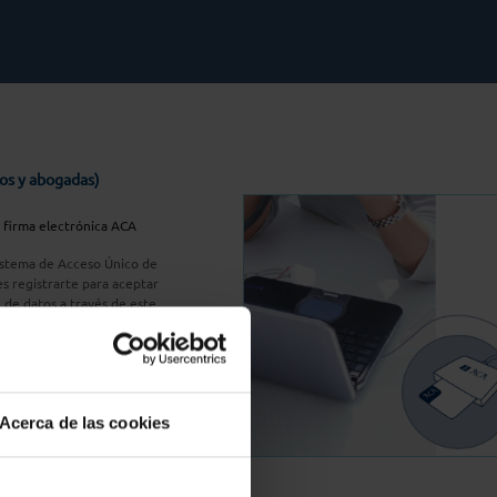
os y abogadas)
u firma electrónica ACA
Sistema de Acceso Único de
s registrarte para aceptar
n de datos a través de este
do
aquí
A Plus
Acerca de las cookies