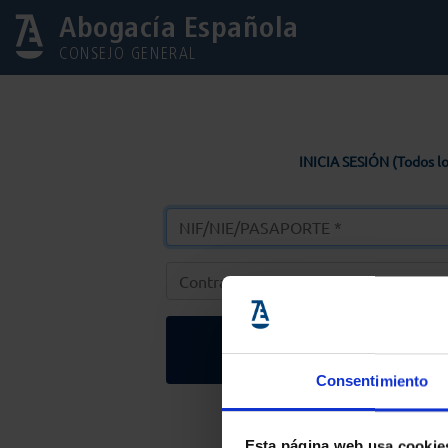
Abogacía Española
CONSEJO GENERAL
INICIA SESIÓN (Todos lo
Entrar
Consentimiento
Solicitar Contr
Esta página web usa cookie